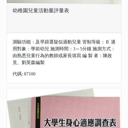
幼稚園兒童活動量評量表
測驗功能：及早篩選疑似過動兒童 管制等級：Ｂ 適
用對象：學前幼兒 施測時間：3～5分鐘 施測方式：
由熟悉兒童行為的教師或家長填寫 編 製 者：陳政
見、劉英森編製
代碼: 87100