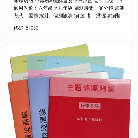
測驗功能：情緒障礙篩選及行為評量 管制等級：Ｂ
適用對象：六年級至九年級 施測時間：30分鐘 施測
方式：團體施測、個別施測 編 製 者：洪儷瑜編製
代碼: 87050