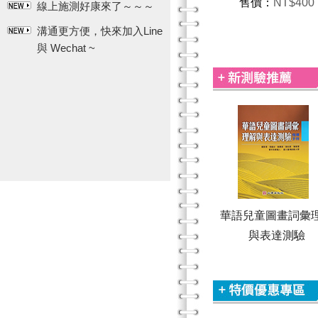
售價：
NT$400
線上施測好康來了～～～
溝通更方便，快來加入Line
與 Wechat ~
SEL社會情緒小偵
華語兒童圖畫詞彙
售價：
NT$700
與表達測驗