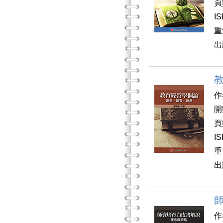
頁
I
重
出
作
開
頁
I
重
出
作