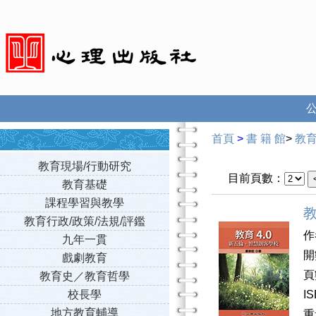
首頁
>
書 籍 館
>
教
教育現場/行動研究
目前頁數：
教育基礎
課程學習與教學
教
教育行政/政策/法規/評鑑
作
九年一貫
開
戲劇教育
頁
教育史／教育哲學
校長學
I
地方教育輔導
重