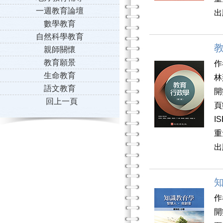
一週教育論壇
出
數學教育
自然科學教育
親師關懷
教育願景
作
生命教育
林
語文教育
開
回上一頁
頁
I
重
出
知
作
開