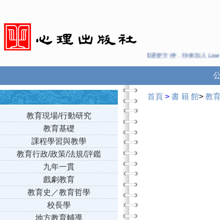
溝通更方便，快來加入Line 與 We
首頁
>
書 籍 館
>
教
教育現場/行動研究
教育基礎
課程學習與教學
教育行政/政策/法規/評鑑
九年一貫
戲劇教育
教育史／教育哲學
校長學
地方教育輔導