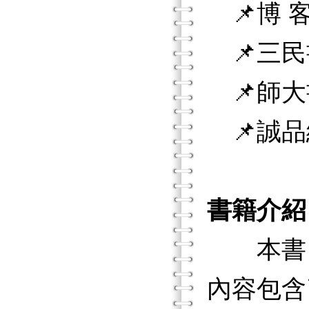
📌博 客
📌三民
📌師大
📌誠品
書籍介紹
本書旨
內容包含