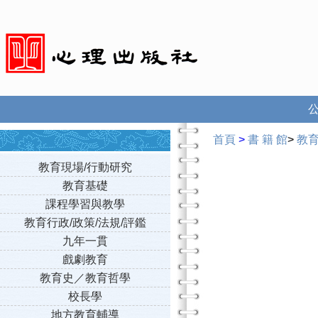
首頁
>
書 籍 館
>
教
教育現場/行動研究
教育基礎
課程學習與教學
教育行政/政策/法規/評鑑
九年一貫
戲劇教育
教育史／教育哲學
校長學
地方教育輔導