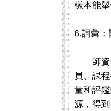
樣本能舉
6.詞彙
師資生
員、課程
量和評鑑
源，得到