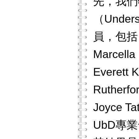
先，我們
（Under
員，包括：J
Marcella
Everett
Rutherfo
Joyce 
UbD專