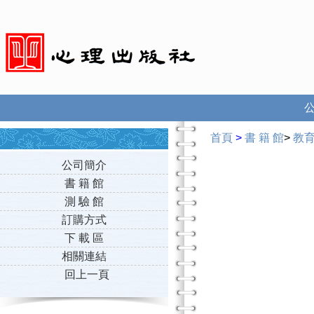
首頁
>
書 籍 館
>
教
公司簡介
書 籍 館
測 驗 館
訂購方式
下 載 區
相關連結
回上一頁