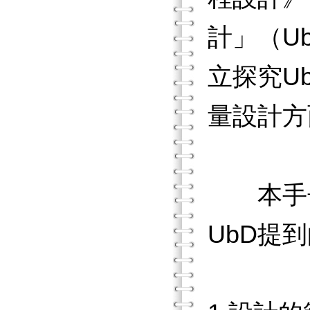
計」（U
立探究U
量設計方
本手冊
UbD提