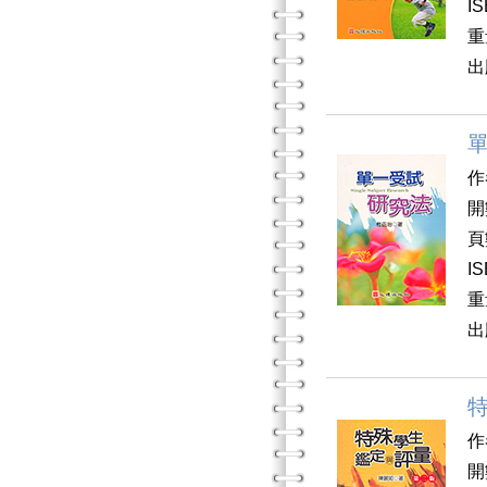
I
重
出
作
開
頁
I
重
出
作
開