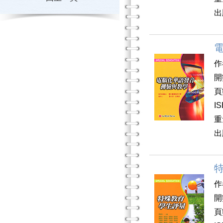
出
作
開
頁
I
重
出
作
開
頁