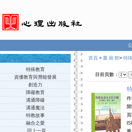
首頁
>
書 籍 館
>
特
特殊教育
目前頁數：
資優教育與潛能發展
創造力
障礙教育
作
溝通障礙
開
溝通魔法
頁
特教故事
融合之愛
I
回上一頁
重