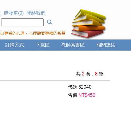
頁
購物車(0)
聯絡我們
：
訂購方式
下載區
教師索書區
相關連結
共
2
頁，
8
筆
代碼
62040
售價
NT$
450