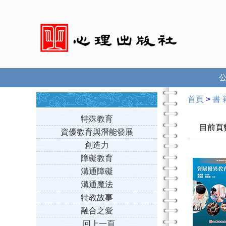
首頁
>
書 
特殊教育
目前頁
資優教育與潛能發展
創造力
障礙教育
溝通障礙
溝通魔法
特教故事
融合之愛
回上一頁