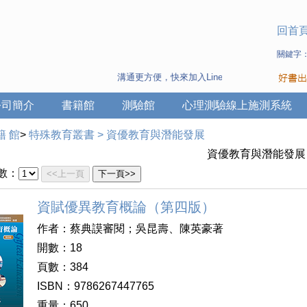
回首
關鍵字
溝通更方便，快來加入Line 與 Wechat ~
公司簡介
書籍館
測驗館
心理測驗線上施測系統
籍 館
>
特殊教育叢書
>
資優教育與潛能發展
資優教育與潛能發展
數：
<<上一頁
下一頁>>
資賦優異教育概論（第四版）
作者：蔡典謨審閱；吳昆壽、陳英豪著
開數：18
頁數：384
ISBN：9786267447765
重量：650