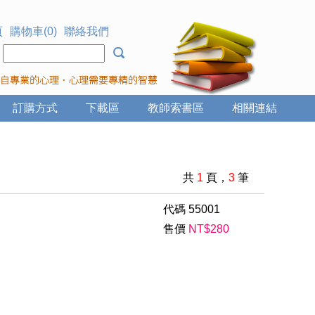
頁
購物車(0)
聯絡我們
：
訂購方式
下載區
教師索書區
相關連結
共
1
頁，
3
筆
代碼
55001
售價
NT$
280