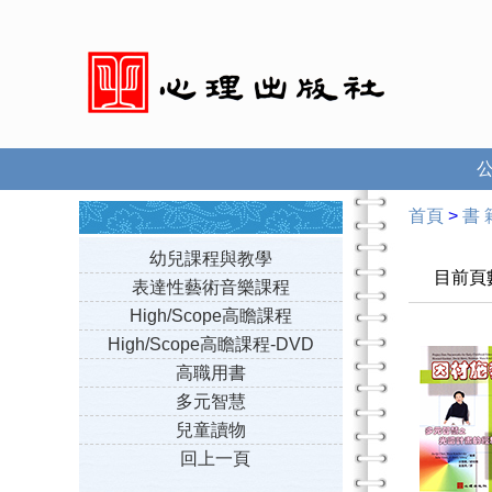
首頁
>
書 
幼兒課程與教學
目前頁
表達性藝術音樂課程
High/Scope高瞻課程
High/Scope高瞻課程-DVD
高職用書
多元智慧
兒童讀物
回上一頁