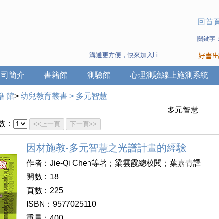
回首
關鍵字
溝通更方便，快來加入Line 與 Wechat ~
公司簡介
書籍館
測驗館
心理測驗線上施測系統
籍 館
>
幼兒教育叢書
>
多元智慧
多元智慧
數：
<<上一頁
下一頁>>
因材施教-多元智慧之光譜計畫的經驗
作者：Jie-Qi Chen等著；梁雲霞總校閱；葉嘉青譯
開數：18
頁數：225
ISBN：9577025110
重量：400