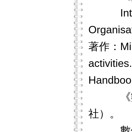
Internat
Organi
著作：Mindt
activitie
Handbook
《數位
社）。
數位學