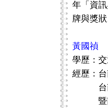
年「資訊
牌與獎狀
黃國禎
學歷：交
經歷：台
台南大
暨南國