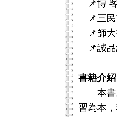
📌博 客
📌三民
📌師大
📌誠品
書籍介紹
本書將
習為本，