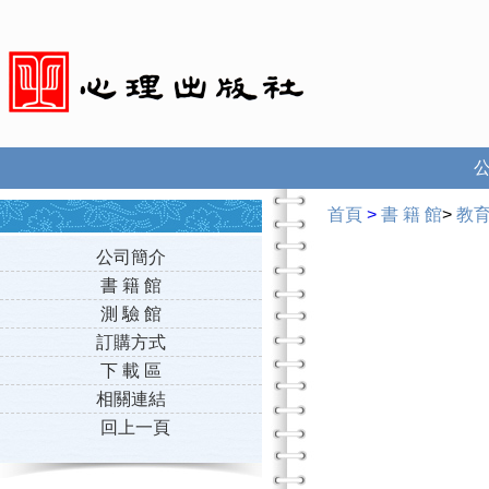
首頁
>
書 籍 館
>
教
公司簡介
書 籍 館
測 驗 館
訂購方式
下 載 區
相關連結
回上一頁