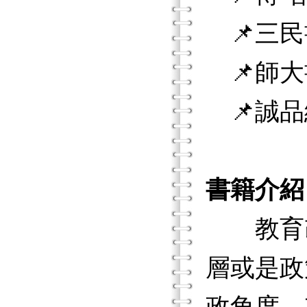
📌三民
📌師大
📌誠品
書籍介紹
教育改
層或是政