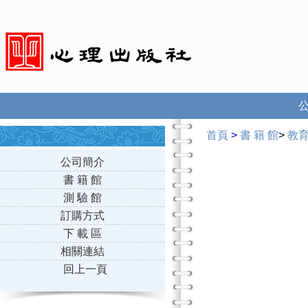
首頁
>
書 籍 館
>
教
公司簡介
書 籍 館
測 驗 館
訂購方式
下 載 區
相關連結
回上一頁