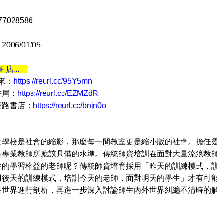
77028586
06/01/05
書 店...
 來：
https://reurl.cc/95Y5mn
書局：
https://reurl.cc/EZMZdR
網路書店：
https://reurl.cc/bnjn0o
校是社會的縮影，那麼每一間教室更是縮小版的社會。擔任靈
是專業教師所應該具備的水準。傳統師資培訓在面對大量流浪教
生的學習權益的老師呢？傳統師資培育採用「昨天的訓練模式，
用後天的訓練模式，培訓今天的老師，面對明天的學生」才有可
在世界進行剖析，再進一步深入討論師生內外世界糾纏不清時的