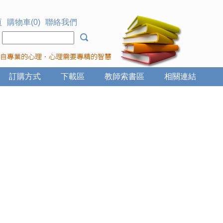
頁
購物車(0)
聯絡我們
：
訂購方式
下載區
教師索書區
相關連結