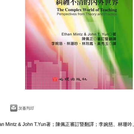
an Mintz & John T.Yun著；陳佩正審訂暨翻譯；李婉慈、