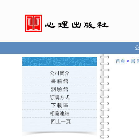
首頁
>
書 
公司簡介
書 籍 館
測 驗 館
訂購方式
下 載 區
相關連結
回上一頁