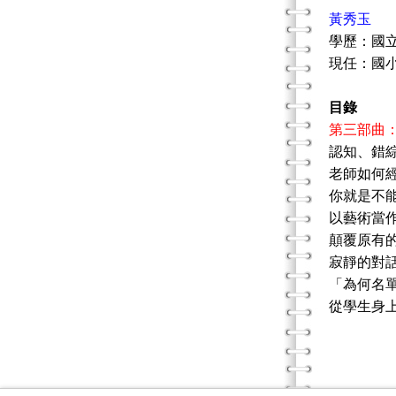
黃秀玉
學歷：國
現任：國
目錄
第三部曲
認知、錯
老師如何
你就是不
以藝術當
顛覆原有
寂靜的對
「為何名
從學生身