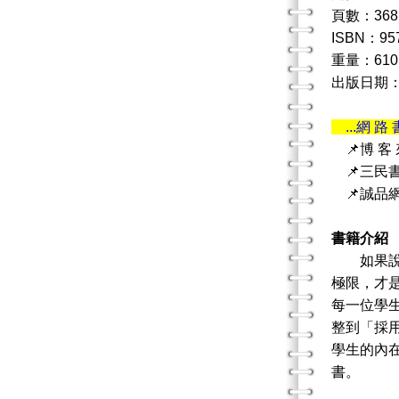
頁數：368
ISBN：95
重量：610
出版日期：20
...網 路 
📌博 客
📌三民
📌誠品
書籍介紹
如果說學
極限，才
每一位學
整到「採
學生的內
書。