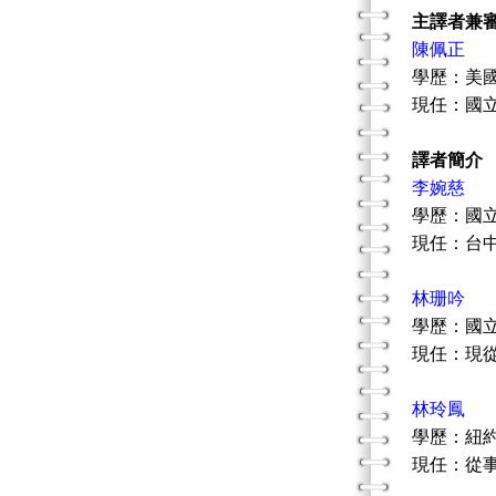
主譯者兼
陳佩正
學歷：美
現任：國
譯者簡介
李婉慈
學歷：國
現任：台
林珊吟
學歷：國
現任：現
林玲鳳
學歷：紐
現任：從