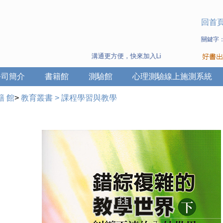
回首
關鍵字
溝通更方便，快來加入Line 與 Wechat ~
公司簡介
書籍館
測驗館
心理測驗線上施測系統
籍 館
>
教育叢書
>
課程學習與教學