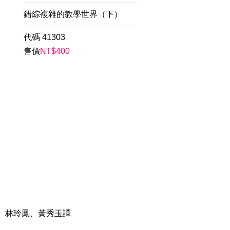
錯綜複雜的教學世界（下）
代碼
41303
售價
NT$
400
林珊吟、林玲鳳、黃秀玉譯