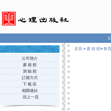
首頁
>
書 籍 館
>
教
公司簡介
書 籍 館
測 驗 館
訂購方式
下 載 區
相關連結
回上一頁