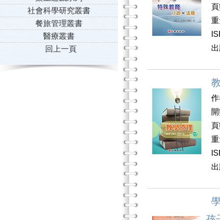
頁
社會科學研究叢書
重
餐旅管理叢書
I
醫療叢書
出
回上一頁
作
開
頁
重
I
出
孩