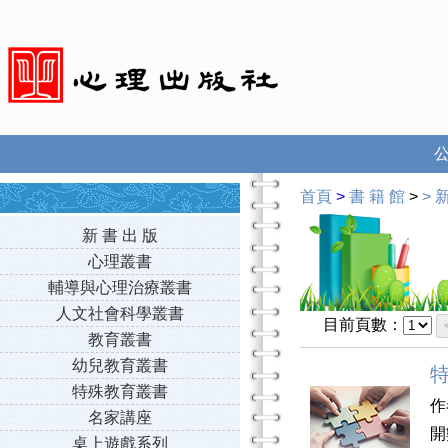
首頁
>
書 籍 館
>
>
新
新 書 出 版
心理叢書
輔導與心理治療叢書
人文社會科學叢書
目前頁數：
教育叢書
幼兒教育叢書
特殊教育叢書
作
名家講座
開
桌上遊戲系列