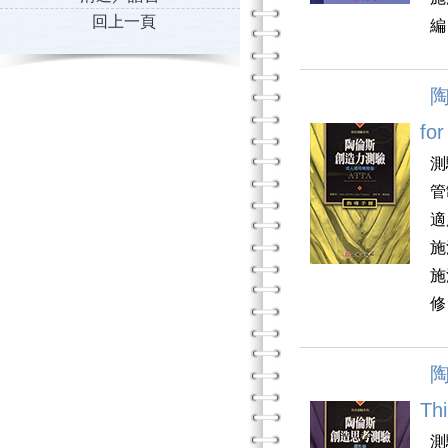
回上一頁
編
陶
for
測
管
適
施
施
修
陶
Thi
測