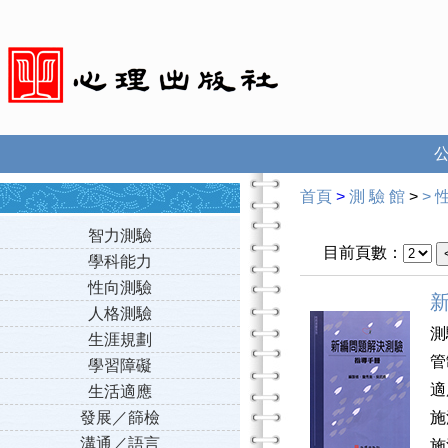
首頁
>
測 驗 館
>
>
智力測驗
目前頁數：
學科能力
性向測驗
人格測驗
測
生涯規劃
管
學習障礙
適
生活適應
發展／篩檢
施
溝通／語言
施