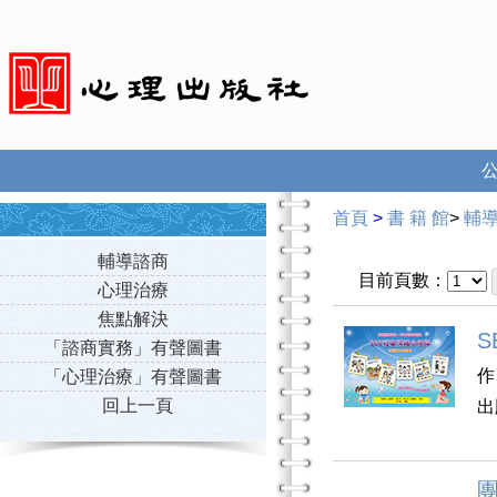
首頁
>
書 籍 館
>
輔
輔導諮商
目前頁數：
心理治療
焦點解決
S
「諮商實務」有聲圖書
作
「心理治療」有聲圖書
回上一頁
出