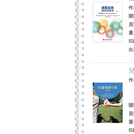
作
開
頁
重
I
出
兒
作
梁
開
頁
重
I