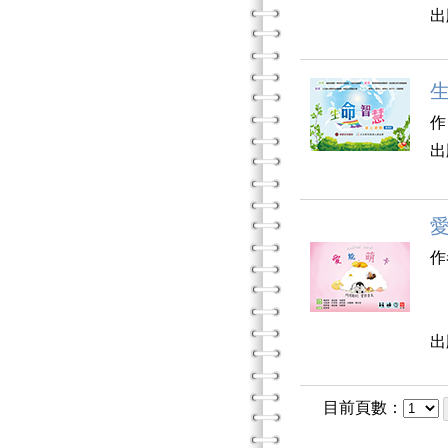
出
作
出
作
沈
出
目前頁數：