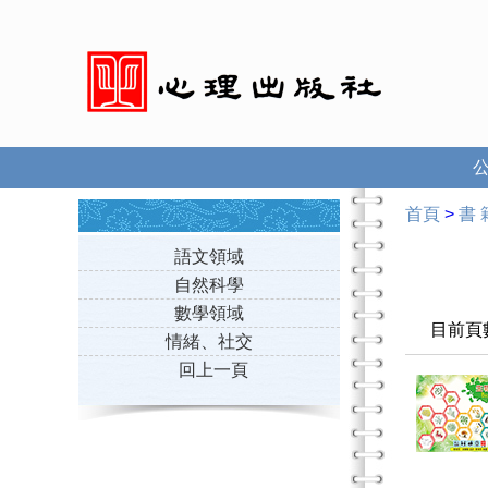
首頁
>
書 
語文領域
自然科學
數學領域
目前頁
情緒、社交
回上一頁