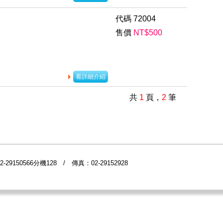
代碼
72004
售價
NT$
500
看詳細介紹
共
1
頁，
2
筆
9150566分機128 / 傳真：02-29152928