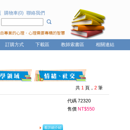
頁
購物車(0)
聯絡我們
：
訂購方式
下載區
教師索書區
相關連結
共
1
頁，
2
筆
代碼
72320
售價
NT$
550
看詳細介紹