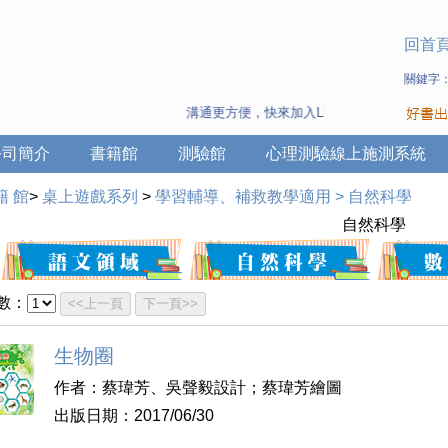
回首
關鍵字
溝通更方便，快來加入Line 與 Wechat ~
公司簡介
書籍館
測驗館
心理測驗線上施測系統
籍 館
>
桌上遊戲系列
>
學習輔導、補救教學適用
>
自然科學
自然科學
數：
<<上一頁
下一頁>>
生物圈
作者：蔡瑋芳、吳聲毅設計；蔡瑋芳繪圖
出版日期：2017/06/30