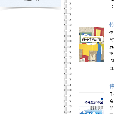
出
作
開
頁
重
I
出
作
佘
開