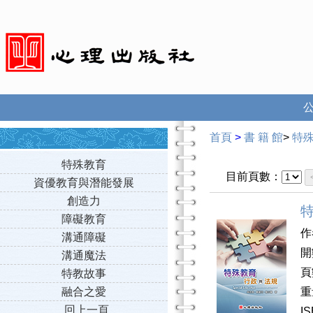
首頁
>
書 籍 館
>
特
特殊教育
目前頁數：
資優教育與潛能發展
創造力
障礙教育
作
溝通障礙
開
溝通魔法
頁
特教故事
融合之愛
重
回上一頁
I