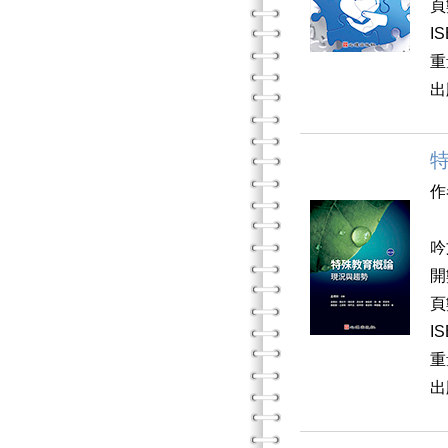
頁
I
重
出
作
孟
吟
開
頁
I
重
出