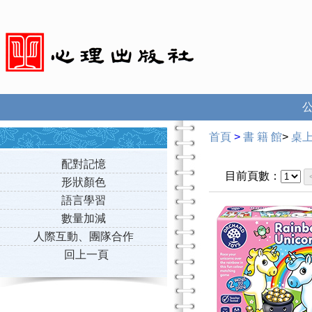
首頁
>
書 籍 館
>
桌
配對記憶
目前頁數：
形狀顏色
語言學習
數量加減
人際互動、團隊合作
回上一頁