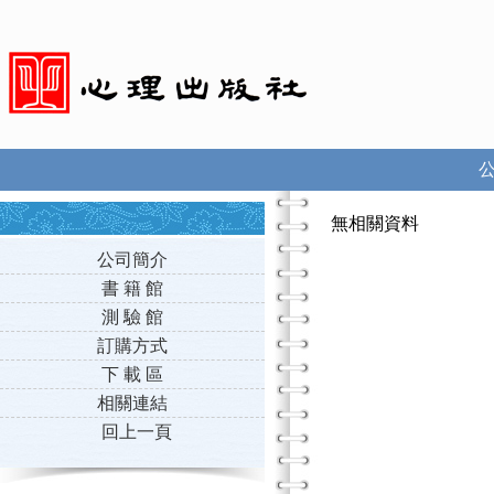
無相關資料
公司簡介
書 籍 館
測 驗 館
訂購方式
下 載 區
相關連結
回上一頁