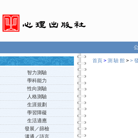
首頁
>
測 驗 館
>
>
智力測驗
學科能力
性向測驗
人格測驗
生涯規劃
學習障礙
生活適應
發展／篩檢
溝通／語言