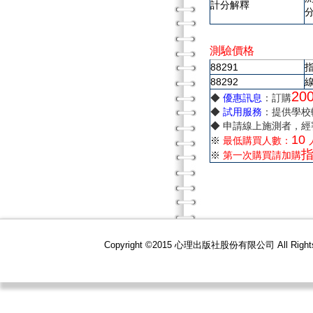
計分解釋
測驗價格
88291
88292
20
◆
優惠訊息
：訂購
◆
試用服務
：提供學校
◆ 申請線上施測者，
10
※
最低購買人數：
※
第一次購買請加購
Copyright ©2015 心理出版社股份有限公司 All R