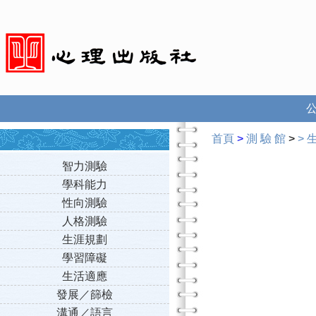
首頁
>
測 驗 館
>
>
智力測驗
學科能力
性向測驗
人格測驗
生涯規劃
學習障礙
生活適應
發展／篩檢
溝通／語言