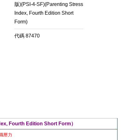
版)(PSI-4-SF)(Parenting Stress
Index, Fourth Edition Short
Form)
代碼
87470
ourth Edition Short Form）
職壓力