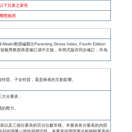
以下兒童之家長
團體施測
Parenting Stress Index, Fourth Edition
Form)，並由翁毓秀教授再度修訂成中文版，本簡式版亦同步修訂，作為
母特質、子女特質，還是兩者的互動影響。
三大分量表：
成的壓力。
量表以及三個分量表的百分位數常模。本量表各分量表的內部
具有良好的測量一致性與穩定性。本量表採用因素分析檢驗量表的