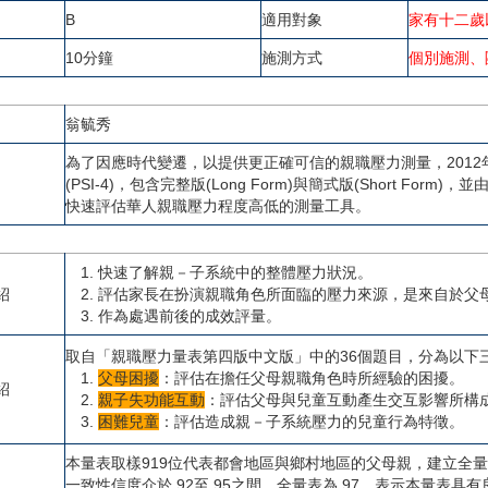
B
適用對象
家有十二歲
10分鐘
施測方式
個別施測、
翁毓秀
為了因應時代變遷，以提供更正確可信的親職壓力測量，2012年Abidin教授編製出
(PSI-4)，包含完整版(Long Form)與簡式版(Short 
快速評估華人親職壓力程度高低的測量工具。
1. 快速了解親－子系統中的整體壓力狀況。
紹
2. 評估家長在扮演親職角色所面臨的壓力來源，是來自於父
3. 作為處遇前後的成效評量。
取自「親職壓力量表第四版中文版」中的36個題目，分為以下
1.
父母困擾
：評估在擔任父母親職角色時所經驗的困擾。
紹
2.
親子失功能互動
：評估父母與兒童互動產生交互影響所構
3.
困難兒童
：評估造成親－子系統壓力的兒童行為特徵。
本量表取樣919位代表都會地區與鄉村地區的父母親，建立全
一致性信度介於.92至.95之間，全量表為.97，表示本量表