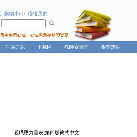
頁
購物車(0)
聯絡我們
：
訂購方式
下載區
教師索書區
相關連結
親職壓力量表(第四版簡式中文