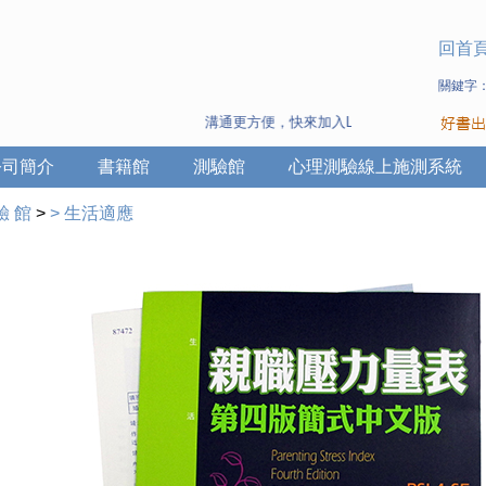
回首
關鍵字
溝通更方便，快來加入Line 與 Wechat ~
公司簡介
書籍館
測驗館
心理測驗線上施測系統
驗 館
>
>
生活適應