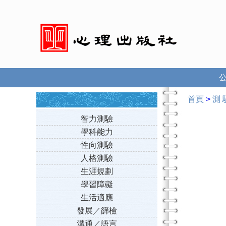
首頁
>
測 
智力測驗
學科能力
性向測驗
人格測驗
生涯規劃
學習障礙
生活適應
發展／篩檢
溝通／語言