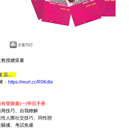
文教授總策畫
書 店...
 來：
https://reurl.cc/R0Kdle
有聲圖書(一)學習手冊
諮商技巧、自我瞭解
異性人際社交技巧、同性戀
性騷擾、考試焦慮