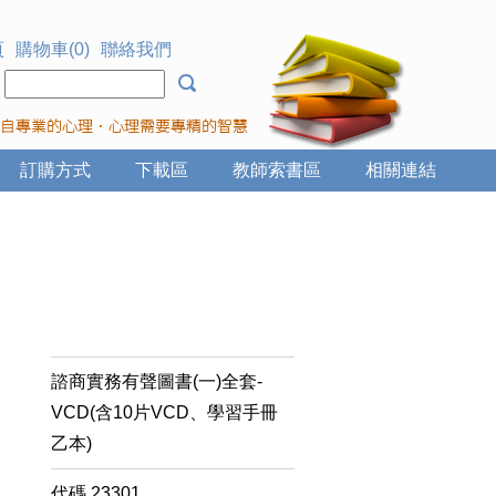
頁
購物車(0)
聯絡我們
：
訂購方式
下載區
教師索書區
相關連結
諮商實務有聲圖書(一)全套-
VCD(含10片VCD、學習手冊
乙本)
代碼
23301