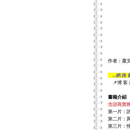
作者：蕭
...網 路 
📌博 客
書籍介紹
含諮商實務
第一片：
第二片：
第三片：