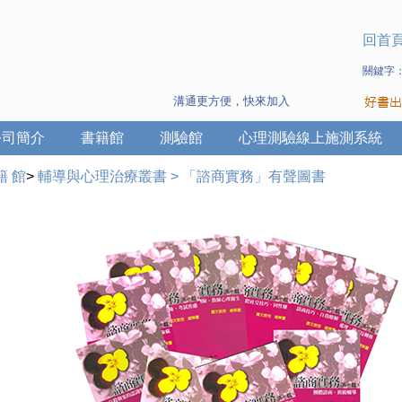
回首
關鍵字
溝通更方便，快來加入Line 與 Wechat ~
公司簡介
書籍館
測驗館
心理測驗線上施測系統
籍 館
>
輔導與心理治療叢書
>
「諮商實務」有聲圖書