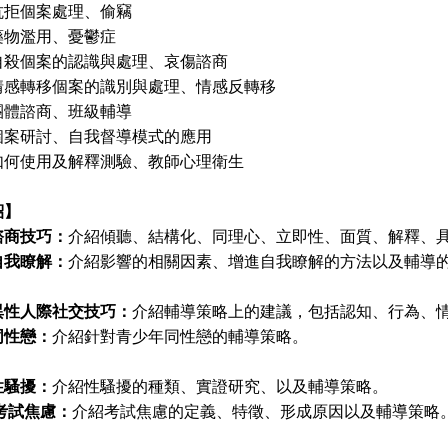
抗拒個案處理、偷竊
藥物濫用、憂鬱症
自殺個案的認識與處理、哀傷諮商
情感轉移個案的識別與處理、情感反轉移
團體諮商、班級輔導
個案研討、自我督導模式的應用
如何使用及解釋測驗、教師心理衛生
紹】
諮商技巧：
介紹傾聽、結構化、同理心、立即性、面質、解釋、
自我瞭解：
介紹影響的相關因素、增進自我瞭解的方法以及輔導
異性人際社交技巧：
介紹輔導策略上的建議，包括認知、行為、
同性戀：
介紹針對青少年同性戀的輔導策略。
性騷擾：
介紹性騷擾的種類、實證研究、以及輔導策略。
考試焦慮：
介紹考試焦慮的定義、特徵、形成原因以及輔導策略