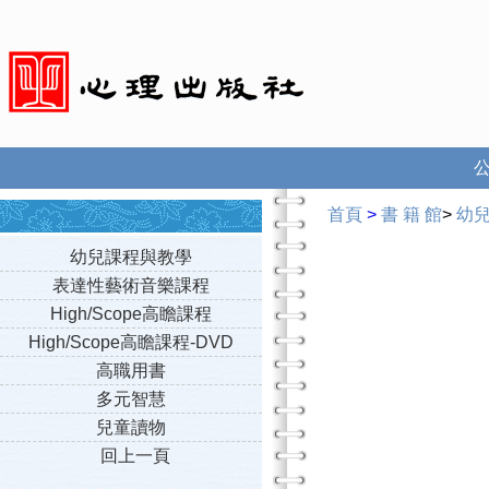
首頁
>
書 籍 館
>
幼
幼兒課程與教學
表達性藝術音樂課程
High/Scope高瞻課程
High/Scope高瞻課程-DVD
高職用書
多元智慧
兒童讀物
回上一頁