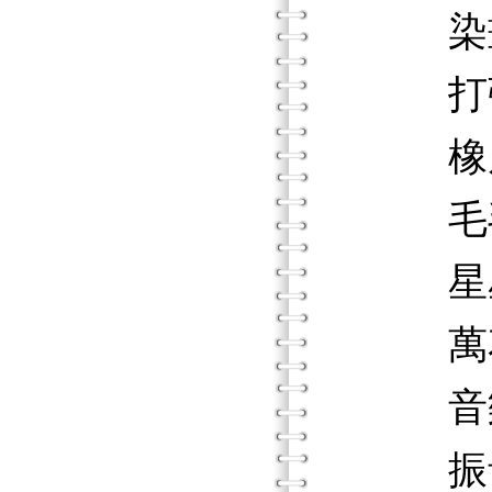
染
打彈
橡皮
毛毛
星星
萬花
音樂
振