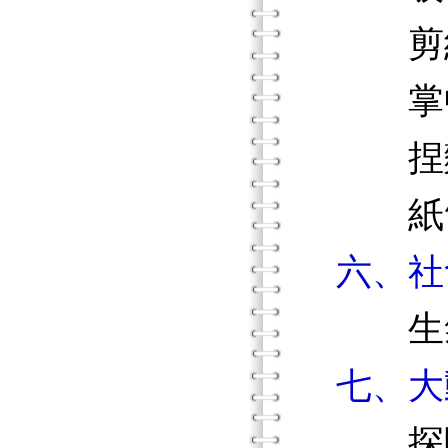
剪紙
掌中
捏麵
紙笛
六、社
生氣
七、大
探