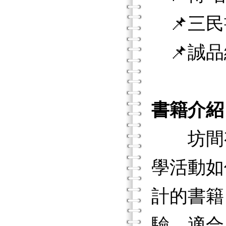
📌三民
📌誠品
書籍介紹
坊間有
學活動如
計的書籍
驗、適合