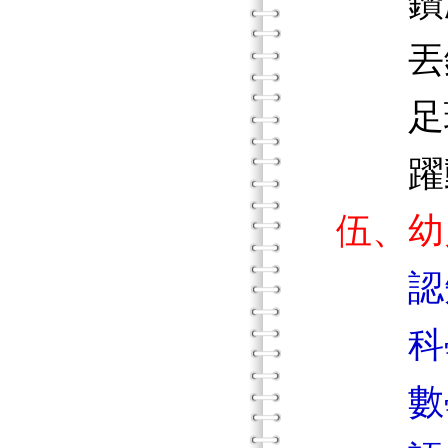
鑽
丟銅
足球
躍動
伍、幼
認
科學
數學