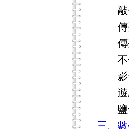
敲一
傳聲
傳聲
不倒
影子
遊戲
鹽做
三、數