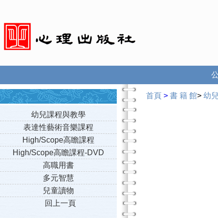
首頁
>
書 籍 館
>
幼
幼兒課程與教學
表達性藝術音樂課程
High/Scope高瞻課程
High/Scope高瞻課程-DVD
高職用書
多元智慧
兒童讀物
回上一頁