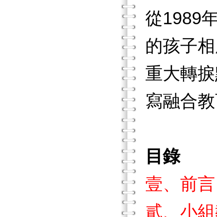
從198
的孩子相
重大轉捩
寫融合教
目錄
壹、前言
貳、小組