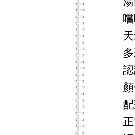
湯
嚐嚐
天氣
多彩
認識
顏色
配對
正方