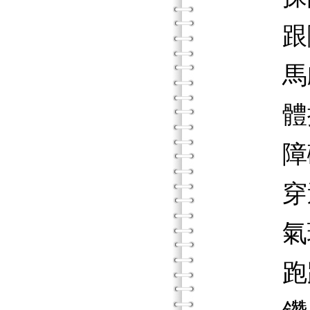
跟隨
馬戲
體操
障礙
穿過
氣球
跑跑