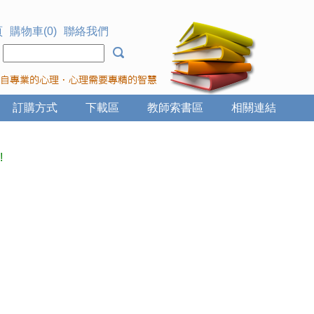
頁
購物車(0)
聯絡我們
：
訂購方式
下載區
教師索書區
相關連結
!