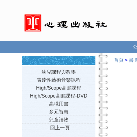
首頁
>
書 
幼兒課程與教學
表達性藝術音樂課程
High/Scope高瞻課程
High/Scope高瞻課程-DVD
高職用書
多元智慧
兒童讀物
回上一頁