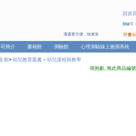
回首
關鍵字
溝通更方便，快來加入Line 與 Wechat ~
公司簡介
書籍館
測驗館
心理測驗線上施測系統
籍 館
>
幼兒教育叢書
>
幼兒課程與教學
很抱歉, 無此商品編號