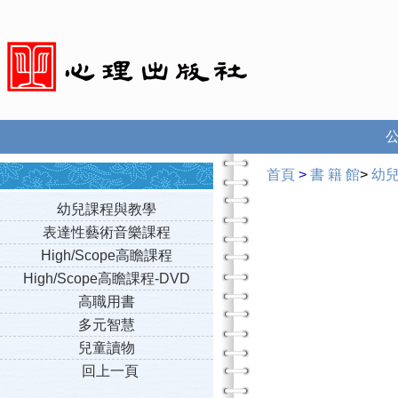
首頁
>
書 籍 館
>
幼
幼兒課程與教學
表達性藝術音樂課程
High/Scope高瞻課程
High/Scope高瞻課程-DVD
高職用書
多元智慧
兒童讀物
回上一頁