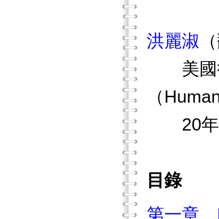
洪麗淑
（
美國德
（Human 
20年
目錄
第一章 P