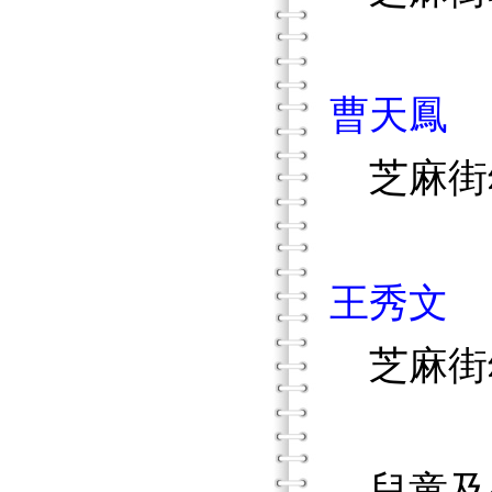
曹天鳳
芝麻街
王秀文
芝麻街
兒童及