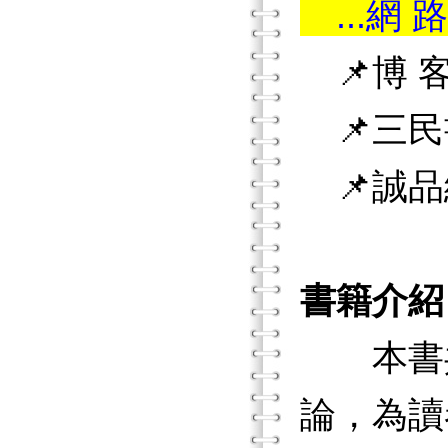
...網 路
📌博 客
📌三民
📌誠品
書籍介紹
本書共
論，為讀