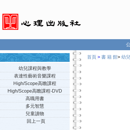
首頁
>
書 籍 館
>
幼
幼兒課程與教學
表達性藝術音樂課程
High/Scope高瞻課程
High/Scope高瞻課程-DVD
高職用書
多元智慧
兒童讀物
回上一頁