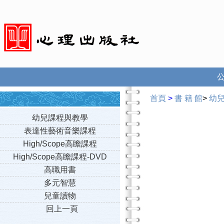
首頁
>
書 籍 館
>
幼
幼兒課程與教學
表達性藝術音樂課程
High/Scope高瞻課程
High/Scope高瞻課程-DVD
高職用書
多元智慧
兒童讀物
回上一頁