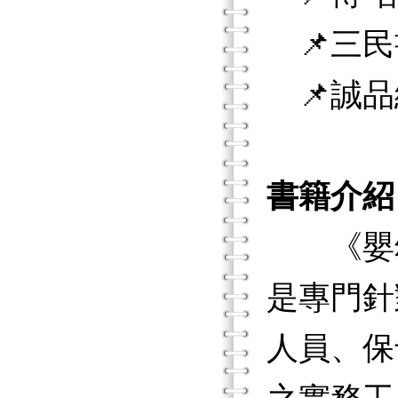
📌三民
📌誠品
書籍介紹
《嬰幼
是專門針
人員、保