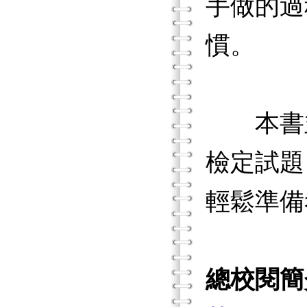
手做的過
慣。
本書並
檢定試題
輕鬆準備
總校閱簡