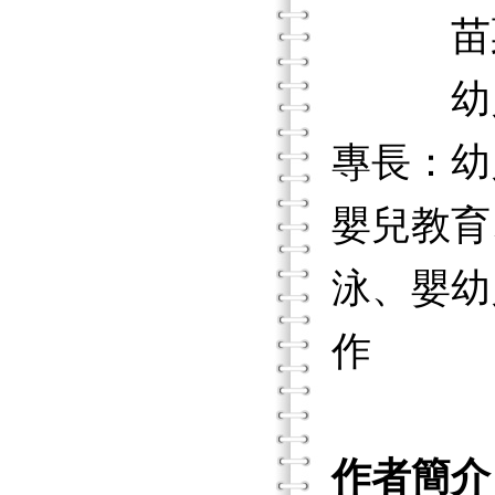
苗栗縣
幼兒園
專長：幼
嬰兒教育
泳、嬰幼
作
作者簡介