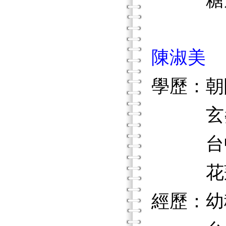
糖尿
陳淑美
學歷：朝
玄奘大
台中師
花蓮師
經歷：幼