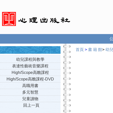
首頁
>
書 籍 館
>
幼
幼兒課程與教學
表達性藝術音樂課程
High/Scope高瞻課程
High/Scope高瞻課程-DVD
高職用書
多元智慧
兒童讀物
回上一頁