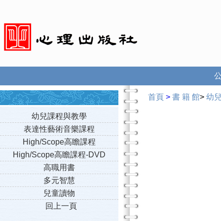
首頁
>
書 籍 館
>
幼
幼兒課程與教學
表達性藝術音樂課程
High/Scope高瞻課程
High/Scope高瞻課程-DVD
高職用書
多元智慧
兒童讀物
回上一頁