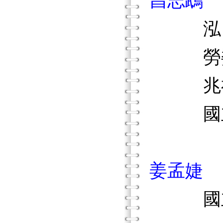
昌志鵡
泓昌科
勞委會
兆福企
國立臺
姜孟婕
國立嘉