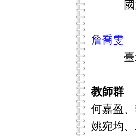
國立嘉
詹喬雯
臺北市
教師群
何嘉盈、
姚宛均、