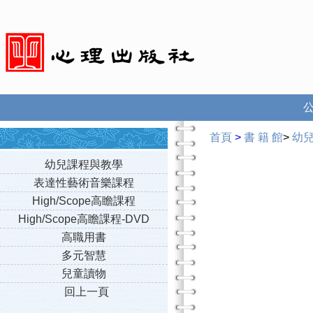
首頁
>
書 籍 館
>
幼
幼兒課程與教學
表達性藝術音樂課程
High/Scope高瞻課程
High/Scope高瞻課程-DVD
高職用書
多元智慧
兒童讀物
回上一頁