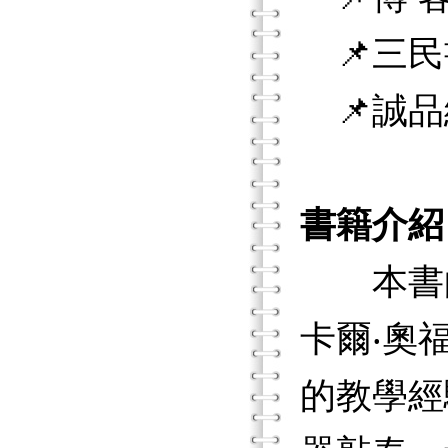
📌三民
📌誠品
書籍介紹
本書的
卡爾‧奧
的教學經