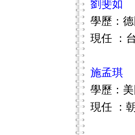
劉斐如
學歷：德
現任 ：
施孟琪
學歷：美
現任 ：