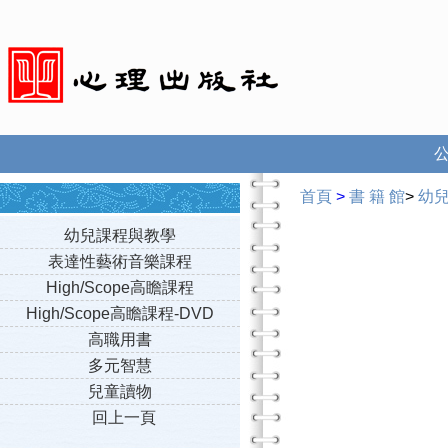
首頁
>
書 籍 館
>
幼
幼兒課程與教學
表達性藝術音樂課程
High/Scope高瞻課程
High/Scope高瞻課程-DVD
高職用書
多元智慧
兒童讀物
回上一頁