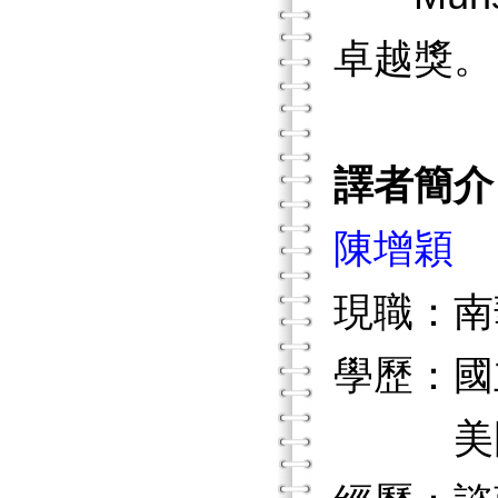
卓越獎。
譯者簡介
陳增穎
現職：南
學歷：國
美國伊