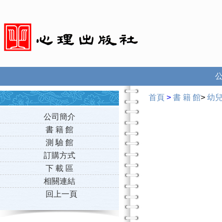
首頁
>
書 籍 館
>
幼
公司簡介
書 籍 館
測 驗 館
訂購方式
下 載 區
相關連結
回上一頁