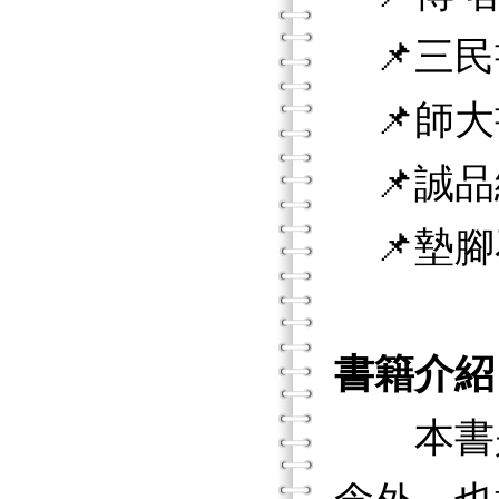
📌三民
📌師大
📌誠品
📌墊腳
書籍介紹
本書是