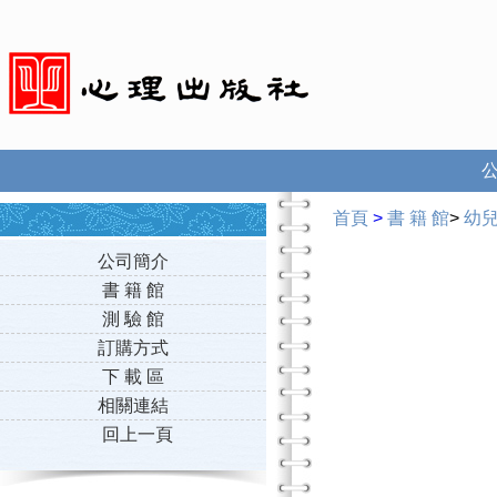
首頁
>
書 籍 館
>
幼
公司簡介
書 籍 館
測 驗 館
訂購方式
下 載 區
相關連結
回上一頁