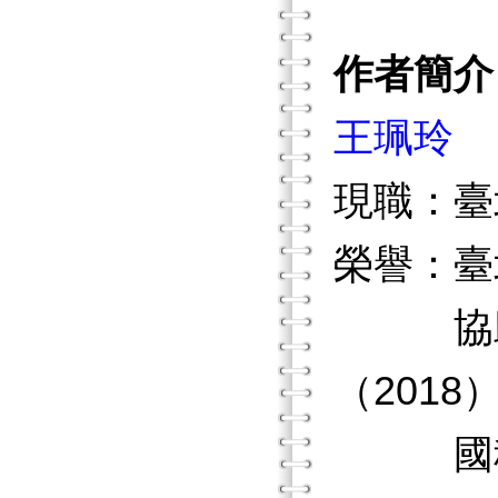
作者簡介
王珮玲
現職：臺
榮譽：臺
協助輔導
（201
國科會補