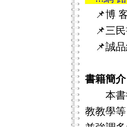
📌博 客
📌三民
📌誠品
書籍簡介
本書從
教教學等