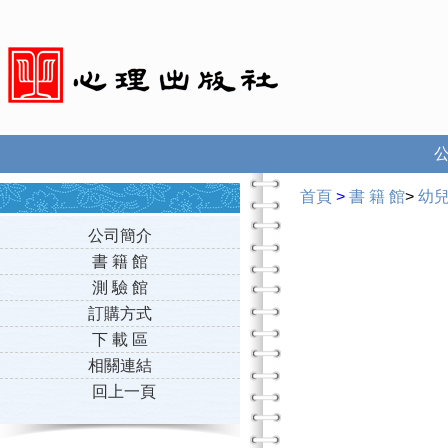
首頁
>
書 籍 館
>
幼
公司簡介
書 籍 館
測 驗 館
訂購方式
下 載 區
相關連結
回上一頁