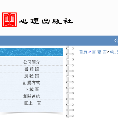
首頁
>
書 籍 館
>
幼
公司簡介
書 籍 館
測 驗 館
訂購方式
下 載 區
相關連結
回上一頁