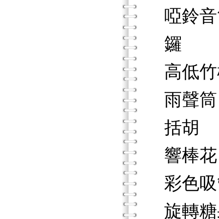
啞鈴音
鑼
高低竹
雨聲筒
括胡
響棒花
彩色吸
旋轉糖