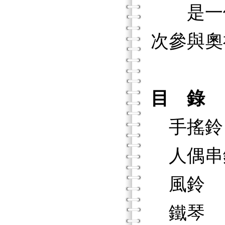
是一個
次參與奧
目 錄
手搖鈴
人偶串
風鈴
鐵琴