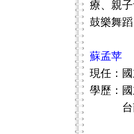
療、親子
鼓樂舞蹈
蘇孟苹
現任：國
學歷：國
台南女