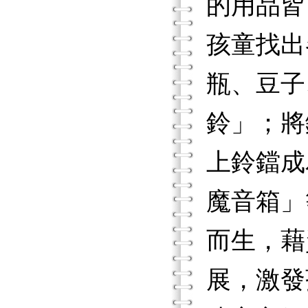
的用品皆
孩童找出
瓶、豆子
鈴」；將
上鈴鐺成
魔音箱」
而生，藉
展，激發