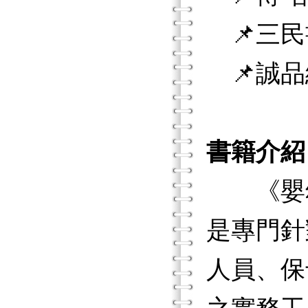
📌三民
📌誠品
書籍介紹
《嬰幼
是專門針
人員、保