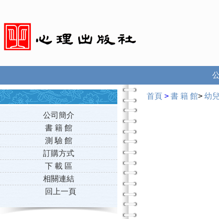
首頁
>
書 籍 館
>
幼
公司簡介
書 籍 館
測 驗 館
訂購方式
下 載 區
相關連結
回上一頁