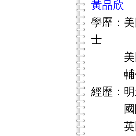
黃品欣
學歷：美
士
美國舊
輔仁大
經歷：明
國際嬰
英國生