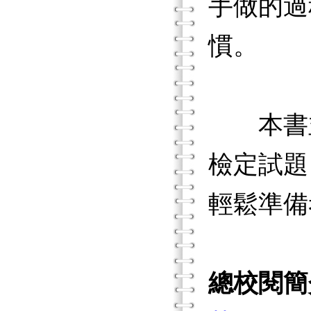
手做的過
慣。
本書並
檢定試題
輕鬆準備
總校閱簡