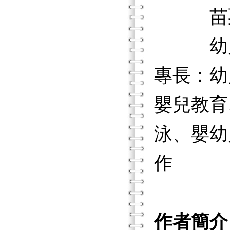
苗栗縣
幼兒園
專長：幼
嬰兒教育
泳、嬰幼
作
作者簡介