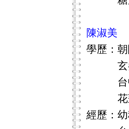
糖尿
陳淑美
學歷：朝
玄奘大
台中師
花蓮師
經歷：幼