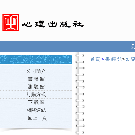
首頁
>
書 籍 館
>
幼
公司簡介
書 籍 館
測 驗 館
訂購方式
下 載 區
相關連結
回上一頁