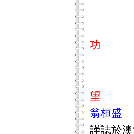
功
家庭是
望
翁桓盛
謹誌於澳洲雪