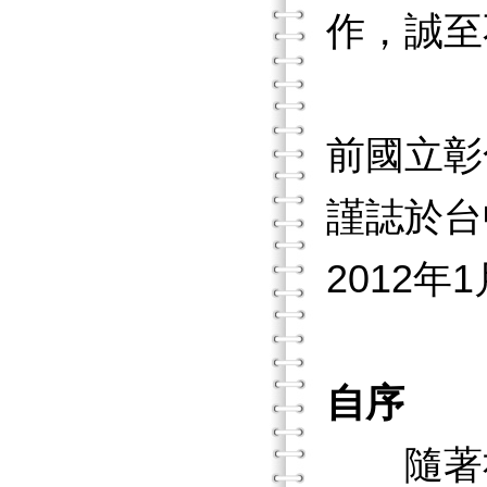
作，誠至
前國立彰
謹誌於台中W
2012年
自序
隨著社