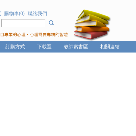
頁
購物車(0)
聯絡我們
：
訂購方式
下載區
教師索書區
相關連結