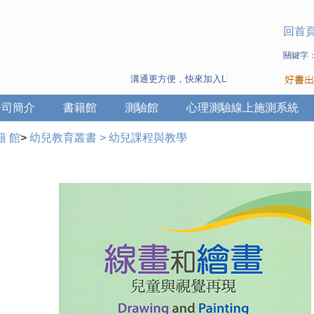
回首
關鍵字
溝通更方便，快來加入Line 與 Wechat ~
公司簡介
書籍館
測驗館
心理測驗線上施測系統
籍 館
>
幼兒教育叢書
>
幼兒課程與教學