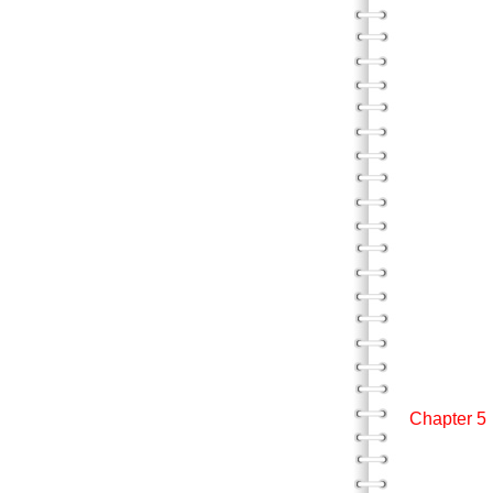
色彩
符號痕
空
傳統線
覆
完整
將形狀
形成連
結合動作
不同的
結合
兒童需
繞過、
繞圈圈
摘
Chapte
穿著工
不同