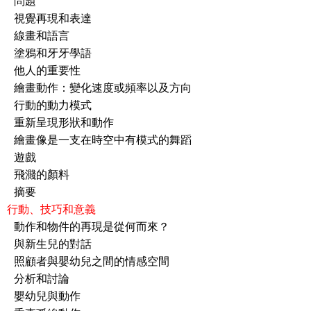
題
再現和表達
畫和語言
和牙牙學語
的重要性
作：變化速度或頻率以及方向
的動力模式
呈現形狀和動作
是一支在時空中有模式的舞蹈
戲
濺的顏料
要
r 2 行動、技巧和意義
物件的再現是從何而來？
生兒的對話
與嬰幼兒之間的情感空間
析和討論
兒與動作