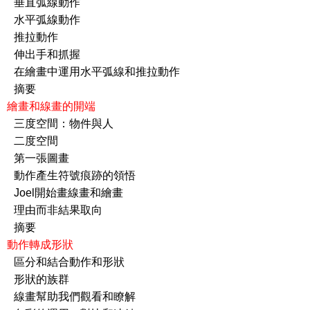
弧線動作
弧線動作
拉動作
手和抓握
中運用水平弧線和推拉動作
要
r 3 繪畫和線畫的開端
空間：物件與人
度空間
一張圖畫
產生符號痕跡的領悟
l開始畫線畫和繪畫
而非結果取向
要
r 4 動作轉成形狀
和結合動作和形狀
狀的族群
幫助我們觀看和瞭解