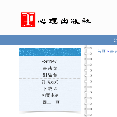
首頁
>
書 
公司簡介
書 籍 館
測 驗 館
訂購方式
下 載 區
相關連結
回上一頁