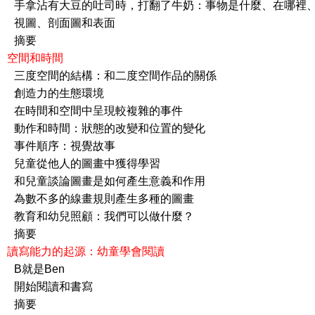
大豆的吐司時，打翻了牛奶：事物是什麼、在哪裡、
、剖面圖和表面
要
r 6 空間和時間
間的結構：和二度空間作品的關係
力的生態環境
和空間中呈現較複雜的事件
時間：狀態的改變和位置的變化
順序：視覺故事
他人的圖畫中獲得學習
談論圖畫是如何產生意義和作用
多的線畫規則產生多種的圖畫
幼兒照顧：我們可以做什麼？
要
er 7 讀寫能力的起源：幼童學會閱讀
是Ben
閱讀和書寫
要