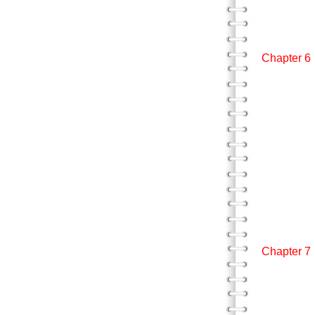
手拿沾有
視圖
摘
Chapte
三度空
創造
在時間
動作和
事件
兒童從
和兒童
為數不
教育和
摘
Chapt
B就
開始
摘