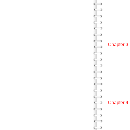
垂直
水平
推
伸出
在繪畫
摘
Chapte
三度
二
第
動作
Joe
理由
摘
Chapte
區分
形
線畫