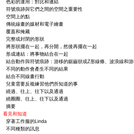
的運用：對比和連結
跡與它們之間的空間之重要性
間上的點
畫的媒材和電子繪畫
蓋和掩藏
或封閉的形狀
擺在一起，再分開，然後再擺在一起
結：將事物結合在一起
與符號痕跡：游移的鋸齒狀或Z形線條、波浪線和游
動作會產生不同的結果
不同線畫行動
要反複練習他們所知道的事
往上、往下以及通過
、往上、往下以及通過
要
r 5 看見和知道
作服的Linda
種類的訊息