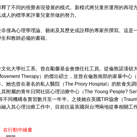
了不同的視覺表現發展的模式。新模式將兒童所運用的再現方
以成人的標準來評量兒童所做的努力。
僅為心理學理論、藝術及其歷史或詮釋的專家所撰寫。這是一
學生和教師必備的書籍。
大學社工系。曾在勵馨基金會擔任社工員。從倫敦諾漢頓大學（Unive
 Movement Therapy）的傑出碩士，並曾在倫敦南部的家暴中心（
她也曾在著名的私人醫院（The Priory Hospital）的飲食失調部
附屬的青年日間社區心理治療中心（The Young People? Servi
e）等不同機構各實習數月至一年半。之後她在英國TIR協會（Traumatic
術融入其心理治療工作中。目前往返英國與台灣兩地從事相關工
r 1 在行動中繪畫