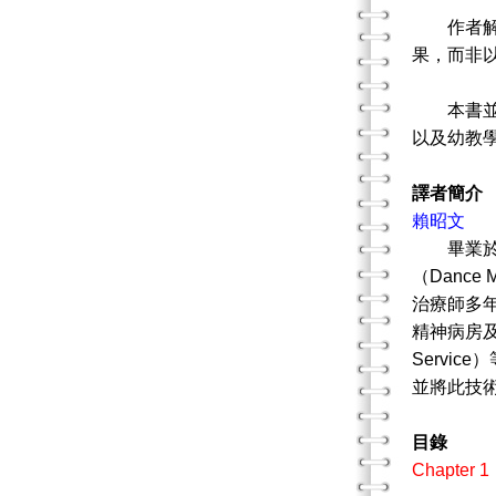
作者解釋
果，而非
本書並非
以及幼教
譯者簡介
賴昭文
畢業於文化
（Dance
治療師多年。
精神病房及其
Servic
並將此技
目錄
Chapte