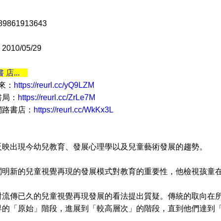
9861913643
10/05/29
書 店...
 來：
https://reurl.cc/yQ9LZM
書局：
https://reurl.cc/ZrLe7M
網路書店：
https://reurl.cc/WkKx3L
出現今幼兒教育、發展心理學以及兒童藝術發展的趨勢。
新的兒童視覺再現的發展模式對教育的重要性，他檢視孩童在
傳已久的兒童視覺再現發展的看法提出質疑。傳統的取向在所
早的「原始」階段，進展到「較高層次」的階段，直到他們達到