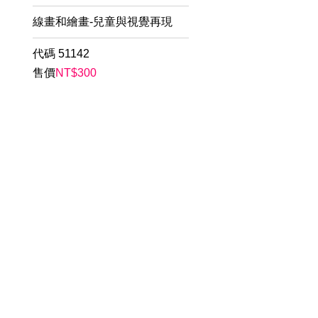
線畫和繪畫-兒童與視覺再現
代碼
51142
售價
NT$
300