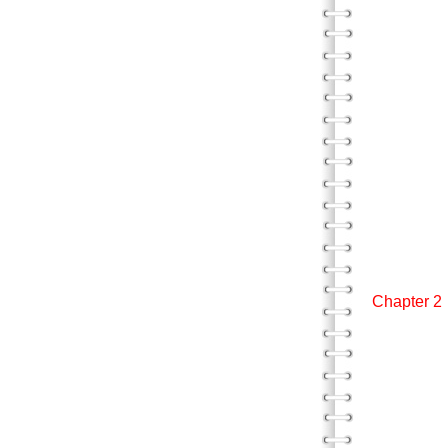
問
視覺
線
塗鴉
他人
繪畫動
行動
重新
繪畫像
遊
飛
摘
Chapte
動作和
與新
照顧者
分
嬰幼