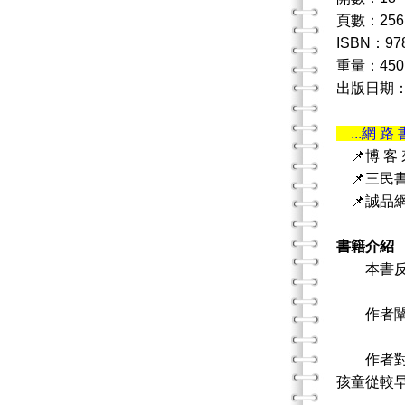
頁數：256
ISBN：978
重量：450
出版日期：20
...網 路 
📌博 客
📌三民
📌誠品
書籍介紹
本書反映
作者闡明
作者對流
孩童從較