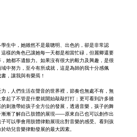
學生中，她雖然不是最聰明、出色的，卻是非常認
，這樣的角色已讓她每一天都是相當忙碌，但麗卿還要
等，她都不遺餘力。如果沒有很大的毅力及興趣，是很
領域中努力，至今有所成就，這是為師的我十分感佩
成書，讓我與有榮焉！
力，人們生活在聲音的世界裡，節奏也無處不有，無
上拿起了不管是什麼就開始敲敲打打；更可看到許多雖
樣的刺激帶給孩子全方位的發展，透過音樂，孩子的舞
子漸漸了解自己肢體的展現——原來自己也可以創作出
孩子可以學會用肢體律動展現出對音樂的感受。看到孩
力於幼兒音樂律動發展的最大因素。