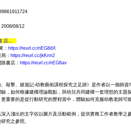
9861911724
08/08/12
書 店...
 來：
https://reurl.cc/nEG8dX
書局：
https://reurl.cc/jkKnn2
網路書店：
https://reurl.cc/nEG8av
敲擊、嬉遊記-幼教藝術課程探究之足跡》是作者以一個師資
體驗，如何根據建構理論觀點，與幼兒共同建構一套理想的主題
？更重要的是從行動研究的歷程當中，體驗如何克服幼教老師可
入淺出的文字佐以圖片及活動範例，提供實務工作者教學之參
動研究之參照。