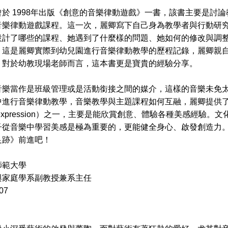
 1998年出版《創意的音樂律動遊戲》一書，該書主要是討論
音樂律動遊戲課程。這一次，麗卿寫下自己身為教學者與行動研
設計了哪些的課程、她遇到了什麼樣的問題、她如何的修改與調
。這是麗卿實際到幼兒園進行音樂律動教學的歷程記錄，麗卿親
，對於幼教現場老師而言，這本書更是寶貴的經驗分享。
當作是班級管理或是活動銜接之間的媒介，這樣的音樂未免太
中進行音樂律動教學，音樂教學與主題課程如何互融，麗卿提供
ure expression）之一，主要是能欣賞創意、體驗各種美感
子從音樂中學習美感是極為重要的，更能健全身心、啟發創造力
足跡》前進吧！
師範大學
與家庭學系副教授兼系主任
07