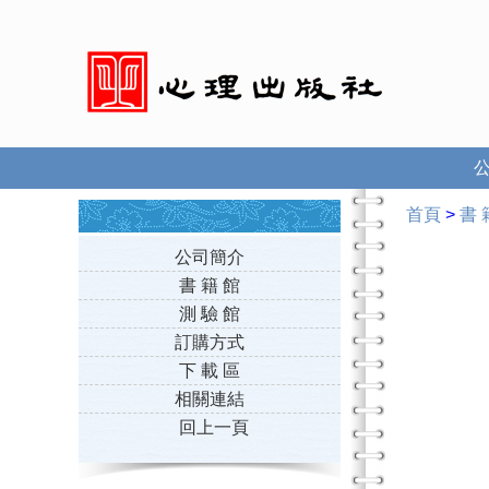
首頁
>
書 
公司簡介
書 籍 館
測 驗 館
訂購方式
下 載 區
相關連結
回上一頁