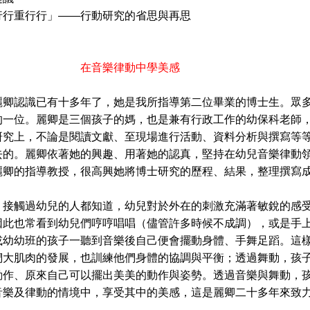
行行重行行」——行動研究的省思與再思
樂律動中學美感
認識已有十多年了，她是我所指導第二位畢業的博士生。眾多
的一位。麗卿是三個孩子的媽，也是兼有行政工作的幼保科老師
研究上，不論是閱讀文獻、至現場進行活動、資料分析與撰寫等
去的。麗卿依著她的興趣、用著她的認真，堅持在幼兒音樂律動
麗卿的指導教授，很高興她將博士研究的歷程、結果，整理撰寫
觸過幼兒的人都知道，幼兒對於外在的刺激充滿著敏銳的感受
因此也常看到幼兒們哼哼唱唱（儘管許多時候不成調），或是手
或幼幼班的孩子一聽到音樂後自己便會擺動身體、手舞足蹈。這
們大肌肉的發展，也訓練他們身體的協調與平衡；透過舞動，孩
動作、原來自己可以擺出美美的動作與姿勢。透過音樂與舞動，
音樂及律動的情境中，享受其中的美感，這是麗卿二十多年來致