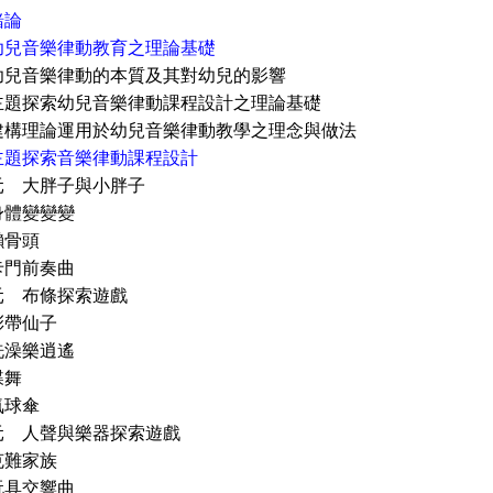
緒論
幼兒音樂律動教育之理論基礎
幼兒音樂律動的本質及其對幼兒的影響
主題探索幼兒音樂律動課程設計之理論基礎
建構理論運用於幼兒音樂律動教學之理念與做法
主題探索音樂律動課程設計
 大胖子與小胖子
體變變變
骨頭
門前奏曲
 布條探索遊戲
帶仙子
澡樂逍遙
蝶舞
球傘
 人聲與樂器探索遊戲
難家族
具交響曲