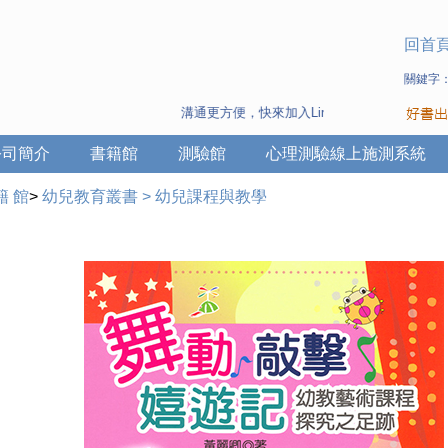
回首
關鍵字
溝通更方便，快來加入Line 與 Wechat ~
公司簡介
書籍館
測驗館
心理測驗線上施測系統
籍 館
>
幼兒教育叢書
>
幼兒課程與教學