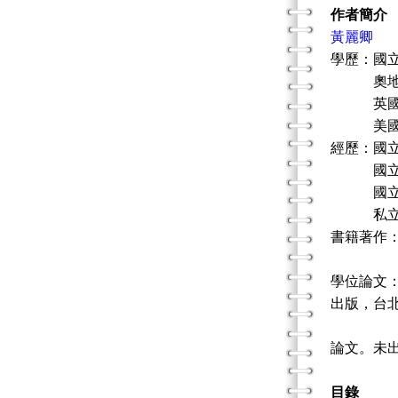
作者簡介
黃麗卿
學歷：國
奧地利薩
英國劍橋
美國北加
經歷：國立頭
國立頭城家
國立花蓮
私立中國文
書籍著作：
黃麗卿(
學位論文：
出版，台
黃麗卿(
論文。未
目錄