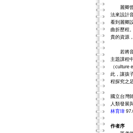
麗卿曾於
法來設計
看到麗卿
曲折歷程
貴的資源
若將音樂
主題課程
（cult
此，讓孩
程探究之
國立台灣
人類發展
林育瑋
97.
作者序