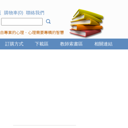
頁
購物車(0)
聯絡我們
：
訂購方式
下載區
教師索書區
相關連結