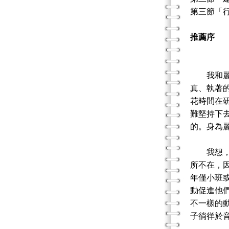
第三節「
推薦序
在音
我和麗卿
真、執著
花時間在
難堅持下
的。身為
我想，接
所不在，
年僅小班
動促進他
不一樣的
子徜徉於