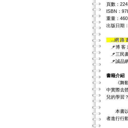
頁數：224
ISBN：978
重量：460
出版日期：20
...網 路 
📌博 客
📌三民
📌誠品
書籍介紹
《舞動、
中實際去
兒的學習
本書以深
者進行行