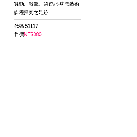
舞動、敲擊、嬉遊記-幼教藝術
課程探究之足跡
代碼
51117
售價
NT$
380