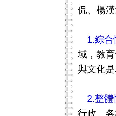
侃、楊漢
1.綜
域，教育
與文化是
2.整
行政、各