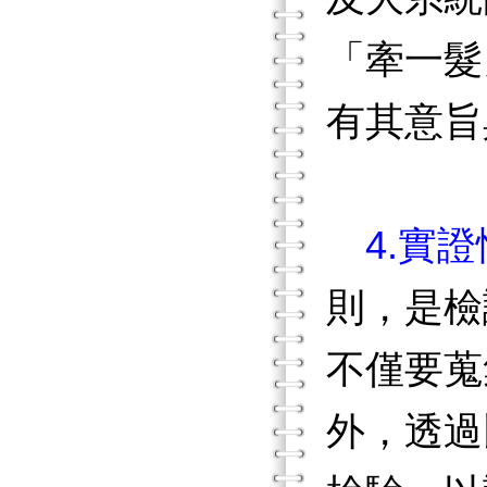
「牽一髮
有其意旨
4.實
則，是檢
不僅要蒐
外，透過