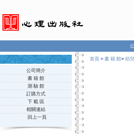
首頁
>
書 籍 館
>
幼
公司簡介
書 籍 館
測 驗 館
訂購方式
下 載 區
相關連結
回上一頁