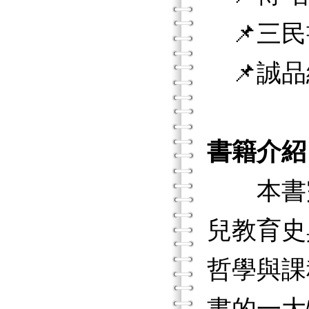
📌三民
📌誠品
書籍介紹
本書完
兒教育史
哲學與課