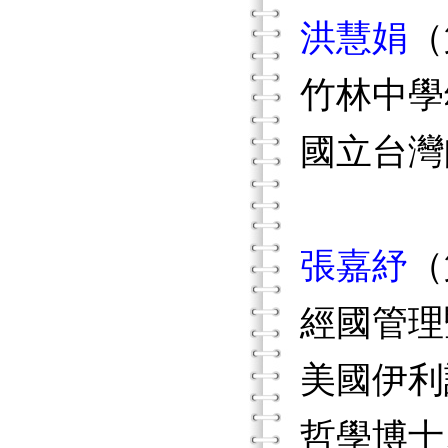
洪慧娟
（
竹林中學
國立台灣
張嘉紓
（
經國管理
美國伊利
哲學博士