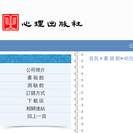
首頁
>
書 籍 館
>
幼
公司簡介
書 籍 館
測 驗 館
訂購方式
下 載 區
相關連結
回上一頁