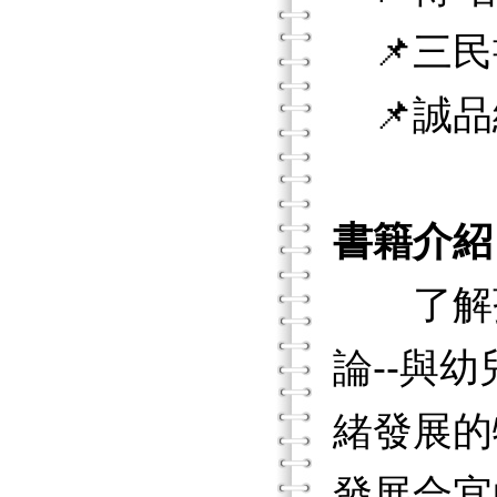
📌三民
📌誠品
書籍介紹
了解孩
論--與
緒發展的
發展合宜