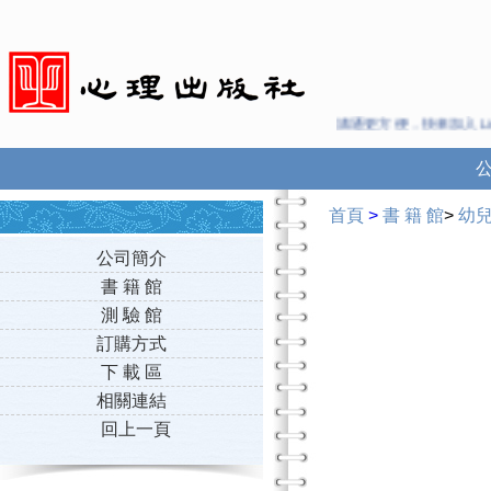
溝通更方便，快來加入Line 與 
首頁
>
書 籍 館
>
幼
公司簡介
書 籍 館
測 驗 館
訂購方式
下 載 區
相關連結
回上一頁