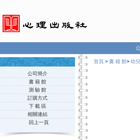
首頁
>
書 籍 館
>
幼
公司簡介
書 籍 館
測 驗 館
訂購方式
下 載 區
相關連結
回上一頁