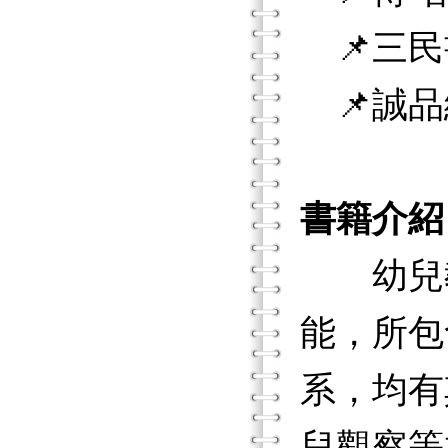
📌三民
📌誠品
書籍介紹
幼兒教
能，所包
系，均有
兒觀察等