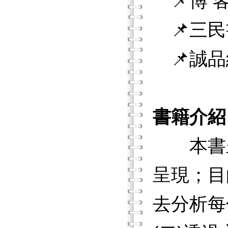
📌博 客
📌三民
📌誠品
書籍介紹
本書呈現
呈現；目
去分析每