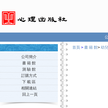
首頁
>
書 籍 館
>
幼
公司簡介
書 籍 館
測 驗 館
訂購方式
下 載 區
相關連結
回上一頁