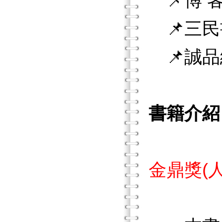
📌博 客
📌三民
📌誠品
書籍介紹
【本書
金鼎獎(