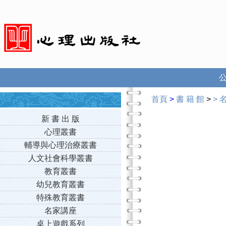
首頁
>
書 籍 館
>
>
新 書 出 版
心理叢書
輔導與心理治療叢書
人文社會科學叢書
教育叢書
幼兒教育叢書
特殊教育叢書
名家講座
桌上遊戲系列