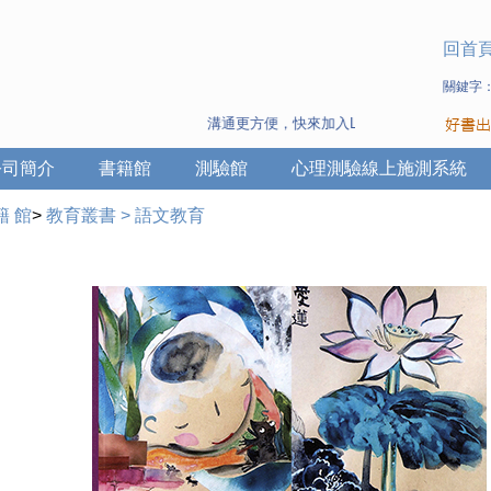
回首
關鍵字
溝通更方便，快來加入Line 與 Wechat ~
公司簡介
書籍館
測驗館
心理測驗線上施測系統
籍 館
>
教育叢書
>
語文教育