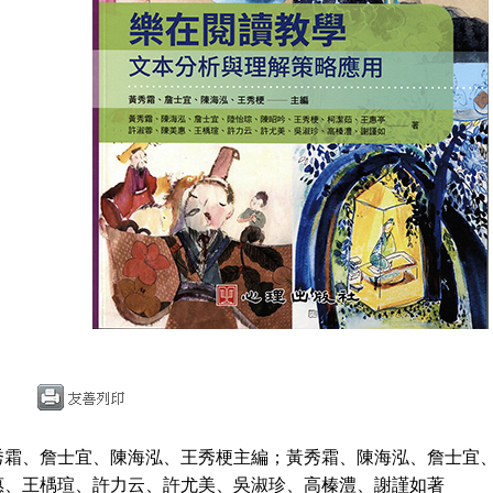
秀霜、詹士宜、陳海泓、王秀梗主編；黃秀霜、陳海泓、詹士宜
惠、王楀瑄、許力云、許尤美、吳淑珍、高榛澧、謝謹如著