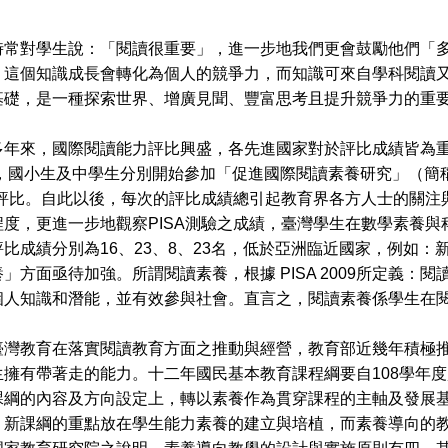
對學生說：「閱讀很重要」，進一步地我們更會鼓勵他們「多
，這個知識成長會轉化為個人的競爭力，而知識可來自學科閱讀
基礎，是一種探索世界、增廣見聞、豐富思考且提升競爭力的重
來，國際閱讀能力評比興盛，各先進國家對於評比成績皆為重
起，國小生及中學生分別開始參加「促進國際閱讀素養研究」（簡
）評比。自此以後，每次的評比成績總引起教育界各方人士的關注
程度，更進一步地觀察PISA測驗之成績，臺灣學生在數學素養
比成績分別為16、23、8、23名，低於亞洲臨近國家，例如
」方面亟待加強。所謂閱讀素養，根據 PISA 2009所定義
個人知識和潛能，並有效參與社會。直言之，閱讀素養係學生在
教育在落實閱讀教育方面之推動與經營，教育部近幾年積極推
生擁有帶著走的能力。十二年國民基本教育課程綱要自108學年
課綱的內容及方向設定上，轉以素養作為貫穿課程的主軸及發展
，新課綱的重點放在學生能力素養的建立與培植，而素養導向的