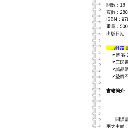
開數：18
頁數：288
ISBN：978
重量：500
出版日期：20
...網 路 
📌博 客
📌三民
📌誠品
📌墊腳
書籍簡介
生
閱讀
兩大主軸