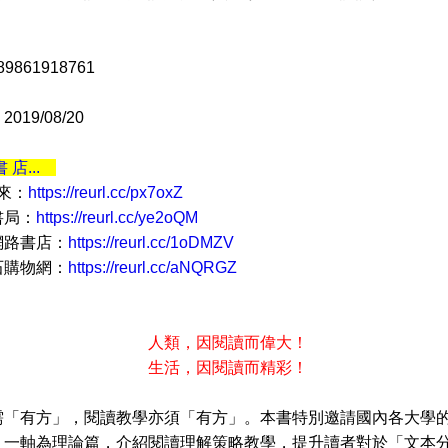
9861918761
19/08/20
書 店...
 來：
https://reurl.cc/px7oxZ
書局：
https://reurl.cc/ye2oQM
網路書店：
https://reurl.cc/1oDMZV
石購物網：
https://reurl.cc/aNQRGZ
人類，因閱讀而偉大！
活，因閱讀而精彩！
需「有方」，閱讀教學亦須「有方」。本書特別邀請國內各大學
：一軸為理論篇，介紹閱讀理解策略教學，提升讀者對於「文本