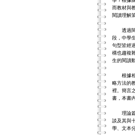
學？根據
而教材與
閱讀理解
透過閱讀
段，中學
句型皆經
構也趨複
生的閱讀
根據相關
略方法的
裡。簡言
書，本書
理論篇：
談及其與
學、文本