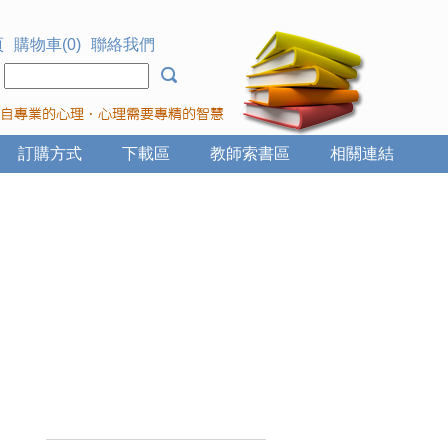
頁
購物車(0)
聯絡我們
：
訂購方式
下載區
教師索書區
相關連結