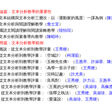
1 理論篇：文本分析教學的重要性
章 文本結構與文本分析三層次：以〈運動家的風度〉一課為例（
陳
 文本分析與閱讀理解教學（
詹士宜
）
 國語文閱讀理解與閱讀策略教學（
陸怡琮
）
 文本分析與素養導向教學（
陳昭吟
）
2 應用篇：文本分析教學範例
 概說：從文本分析到教學評量（
王秀梗
）
 從文本分析到教學評量：〈空城計〉（
柯潔茹
）
 從文本分析到教學評量：〈五柳先生傳〉（
王惠亭、許淑蓉、陳
 從文本分析到教學評量：〈為學一首示子姪〉（
王秀梗
）
 從文本分析到教學評量：〈兒時記趣〉（
許尤美
）
 從文本分析到教學評量：〈良馬對〉（
王秀梗、許力云、王惠亭
 從文本分析到教學評量：〈王冕的少年時代〉（
吳淑珍、高榛
 從文本分析到教學評量：〈張釋之執法〉（
王秀梗、吳淑珍、
 從文本分析到教學評量：〈愛蓮說〉（
吳淑珍、王秀梗
）