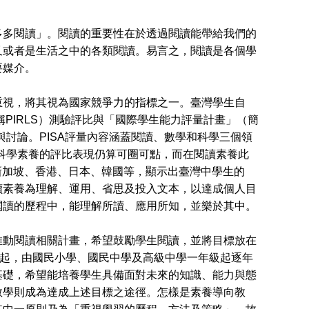
多閱讀」。閱讀的重要性在於透過閱讀能帶給我們的
又或者是生活之中的各類閱讀。易言之，閱讀是各個學
要媒介。
視，將其視為國家競爭力的指標之一。臺灣學生自
稱PIRLS）測驗評比與「國際學生能力評量計畫」（簡
與討論。PISA評量內容涵蓋閱讀、數學和科學三個領
與科學素養的評比表現仍算可圈可點，而在閱讀素養此
：新加坡、香港、日本、韓國等，顯示出臺灣中學生的
：閱讀素養為理解、運用、省思及投入文本，以達成個人目
閱讀的歷程中，能理解所讀、應用所知，並樂於其中。
動閱讀相關計畫，希望鼓勵學生閱讀，並將目標放在
度起，由國民小學、國民中學及高級中學一年級起逐年
基礎，希望能培養學生具備面對未來的知識、能力與態
教學則成為達成上述目標之途徑。怎樣是素養導向教