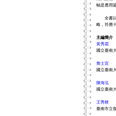
軸是應用
全書以深
略，符應
主編簡介
黃秀霜
國立臺南
詹士宜
國立臺南
陳海泓
國立臺南
王秀梗
臺南市立