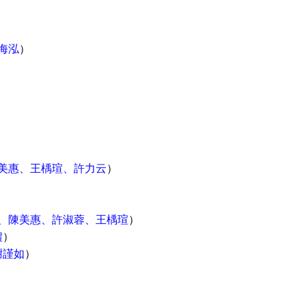
海泓
）
美惠、王楀瑄、許力云
）
、陳美惠、許淑蓉、王楀瑄
）
澧
）
謝謹如
）