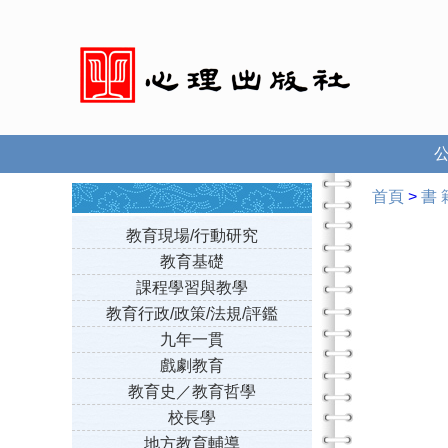
首頁
>
書 
教育現場/行動研究
教育基礎
課程學習與教學
教育行政/政策/法規/評鑑
九年一貫
戲劇教育
教育史／教育哲學
校長學
地方教育輔導