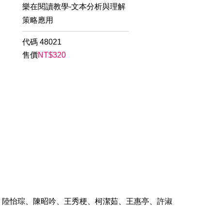
樂在閱讀教學-文本分析與理解
策略應用
代碼
48021
售價
NT$
320
、陸怡琮、陳昭吟、王秀梗、柯潔茹、王惠亭、許淑