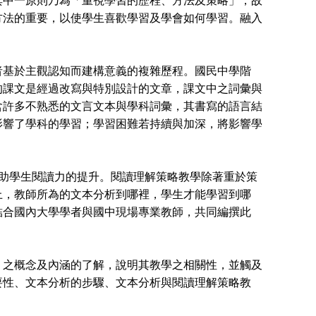
其中一原則乃為「重視學習的歷程、方法及策略」，故
方法的重要，以使學生喜歡學習及學會如何學習。融入
基於主觀認知而建構意義的複雜歷程。國民中學階
的課文是經過改寫與特別設計的文章，課文中之詞彙與
含許多不熟悉的文言文本與學科詞彙，其書寫的語言結
影響了學科的學習；學習困難若持續與加深，將影響學
助學生閱讀力的提升。閱讀理解策略教學除著重於策
上，教師所為的文本分析到哪裡，學生才能學習到哪
結合國內大學學者與國中現場專業教師，共同編撰此
之概念及內涵的了解，說明其教學之相關性，並觸及
要性、文本分析的步驟、文本分析與閱讀理解策略教