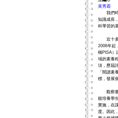
黃秀霜
我們時常
知識成長
科學習的
近十多年
2006年
稱PISA
域的素養
項，歷屆評
「閱讀素養
標，發展
觀察臺灣
能培養學
實施，在
度。因此