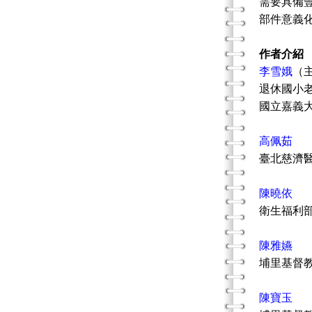
需要具備
部件意義
作者介紹
李雪娥
（
退休國小
國立嘉義
高佩茹
臺北慈濟
陳曉依
衛生福利
陳雅嬿
埔里基督
陳寶玉