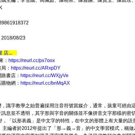
雪娥主編；李雪娥、高佩茹、陳曉依、陳雅嬿、陳寶玉、陳凱玫
K
9861918372
18/08/23
書 店...
 來：
https://reurl.cc/px7oox
書局：
https://reurl.cc/ARxpDY
網路書店：
https://reurl.cc/WXjyVe
石購物網：
https://reurl.cc/bnMqAX
識字教學之始普遍採用注音符號當媒介，通常，孩童可經由這
音訊息並不透明，其字形與字音的關係並不像拼音文字那樣的密
幸好，「以形表義」是中文字的特性，在中文的形體上有大量的語
。 主編者於2012年提出了「形→義→音」的中文學習模式，稱