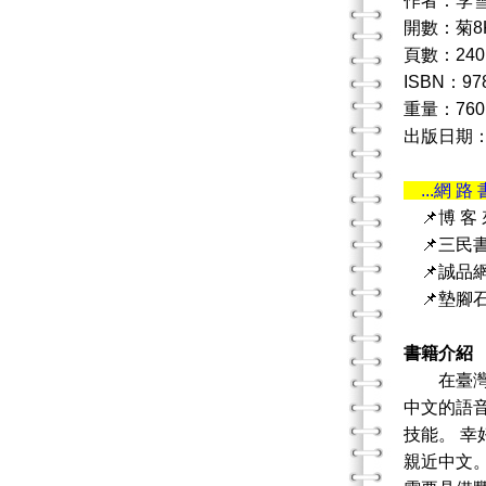
作者：李
開數：菊8
頁數：240
ISBN：978
重量：760
出版日期：20
...網 路 
📌博 客
📌三民
📌誠品
📌墊腳
書籍介紹
在臺灣，
中文的語
技能。 
親近中文