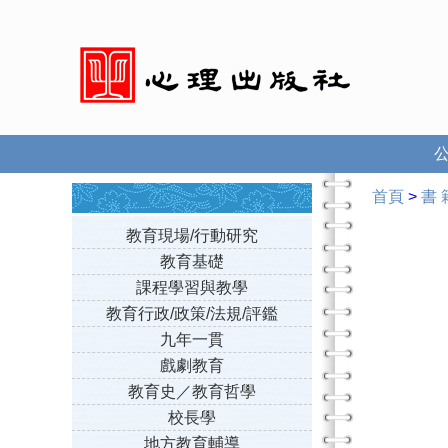
首頁
>
書 
教育現場/行動研究
教育基礎
課程學習與教學
教育行政/政策/法規/評鑑
九年一貫
戲劇教育
教育史／教育哲學
校長學
地方教育輔導