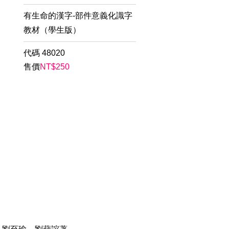
有生命的漢字-部件意義化識字
教材（學生版）
代碼
48020
售價
NT$
250