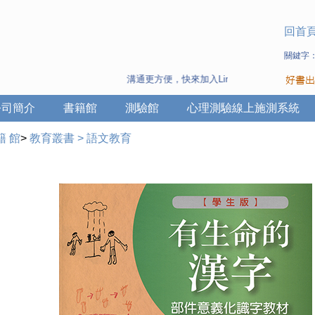
回首
關鍵字
溝通更方便，快來加入Line 與 Wechat ~
公司簡介
書籍館
測驗館
心理測驗線上施測系統
籍 館
>
教育叢書
>
語文教育