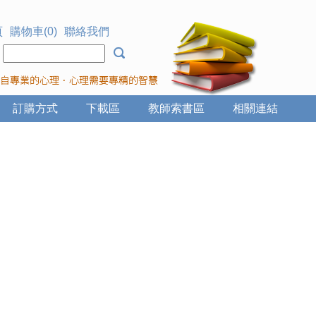
頁
購物車(0)
聯絡我們
：
訂購方式
下載區
教師索書區
相關連結