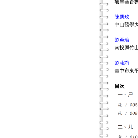
埔里基督
陳凱玫
中山醫學
劉至瑜
南投縣竹
劉蘋誼
臺中市東
目次