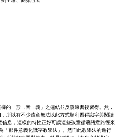
、劉至瑜、劉蘋誼著
樣的「形→音→義」之連結並反覆練習後習得。然，
切，所以有不少孩童無法以此方式順利習得識字與閱讀
意信息，這樣的特性正好可讓這些孩童循著語意路徑來
做為「部件意義化識字教學法」。然而此教學法的進行